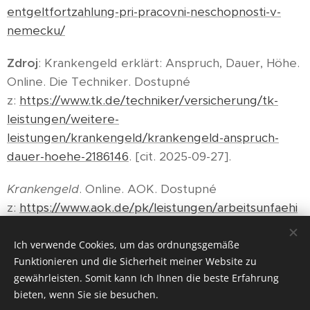
entgeltfortzahlung-pri-pracovni-neschopnosti-v-
nemecku/
Zdroj
: Krankengeld erklärt: Anspruch, Dauer, Höhe.
Online. Die Techniker. Dostupné
z:
https://www.tk.de/techniker/versicherung/tk-
leistungen/weitere-
leistungen/krankengeld/krankengeld-anspruch-
dauer-hoehe-2186146
. [cit. 2025-09-27].
Krankengeld
. Online. AOK. Dostupné
z:
https://www.aok.de/pk/leistungen/arbeitsunfaehi
gkeit/krankengeld/
. [cit. 2026-01-28].
Ich verwende Cookies, um das ordnungsgemäße
Funktionieren und die Sicherheit meiner Website zu
gewährleisten. Somit kann Ich Ihnen die beste Erfahrung
bieten, wenn Sie sie besuchen.
© 2026 Překlady německého jazyka