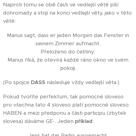
Naproti tomu se obě části ve vedlejší větě píší
dohromady a stojí na konci vedlejší věty, jako v této
větě:
Marius sagt, dass er jeden Morgen das Fenster in
seinem Zimmer aufmacht.
Přeloženo do češtiny:
Marius říká, že otevírá každé ráno okno ve svém
pokoji.
(Po spojce
DASS
následuje vždy vedlejší věta.)
Pokud tvoříte perfektum, tak pomocné sloveso
pro všechna tato 4 sloveso platí pomocné sloveso
HABEN a mezi předponu a části participu (zbytek
slovesa) dáváme GE-. Jeden
příklad
:
Jens hat das Radio ausgemacht.