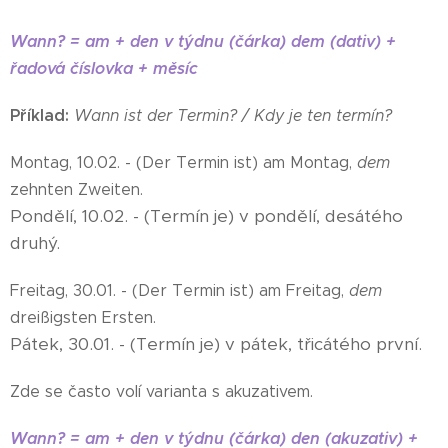
Wann? = am + den v týdnu (čárka) dem (dativ) +
řadová číslovka + měsíc
Příklad:
Wann ist der Termin? /
Kdy je ten termín?
Montag, 10.02. - (Der Termin ist) am Montag,
dem
zehnten Zweiten.
Pondělí, 10.02. - (Termín je) v pondělí, desátého
druhý.
Freitag, 30.01. - (Der Termin ist) am Freitag,
dem
dreißigsten Ersten.
Pátek, 30.01. - (Termín je) v pátek, třicátého první.
Zde se často volí varianta s akuzativem.
Wann? = am + den v týdnu (čárka) den (akuzativ) +