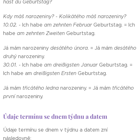
hast du Geburtstag?
Kdy máš narozeniny? - Kolikátého máš narozeniny?
10.02.
- Ich habe
am zehnten Februar
Geburtstag. = Ich
habe
am zehnten Zweiten
Geburtstag.
Já mám narozeniny
desátého února
. = Já mám
desátého
druhý
narozeniny.
30.01.
- Ich habe
am dreißigsten Januar
Geburtstag. =
Ich habe am
dreißigsten Ersten
Geburtstag.
Já mám
třicátého ledna
narozeniny. = Já mám
třicátého
první
narozeniny.
Údaje termínu se dnem týdnu a datem
Údaje termínu se dnem v týdnu a datem zní
následovně: