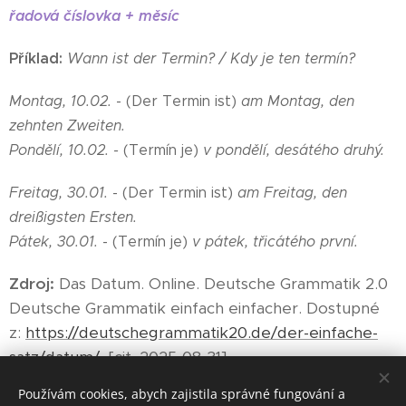
řadová číslovka + měsíc
Příklad:
Wann ist der Termin? /
Kdy je ten termín?
Montag, 10.02.
- (Der Termin ist)
am Montag, den
zehnten Zweiten.
Pondělí, 10.02. -
(Termín je)
v pondělí, desátého druhý.
Freitag, 30.01.
- (Der Termin ist)
am Freitag, den
dreißigsten Ersten.
Pátek, 30.01.
- (Termín je)
v pátek, třicátého první.
Zdroj:
Das Datum. Online. Deutsche Grammatik 2.0
Deutsche Grammatik einfach einfacher. Dostupné
z:
https://deutschegrammatik20.de/der-einfache-
satz/datum/
. [cit. 2025-08-31].
Používám cookies, abych zajistila správné fungování a