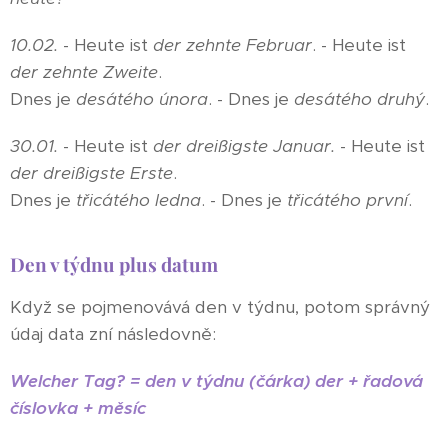
10.02.
- Heute ist
der zehnte Februar
. - Heute ist
der zehnte Zweite
.
Dnes je
desátého února
. - Dnes je
desátého
druhý
.
30.01.
- Heute ist
der dreißigste Januar.
- Heute ist
der dreißigste Erste
.
Dnes je
třicátého ledna
. - Dnes je
třicátého
první
.
Den v týdnu plus datum
Když se pojmenovává den v týdnu, potom správný
údaj data zní následovně:
Welcher Tag? = den v týdnu (čárka) der + řadová
číslovka + měsíc