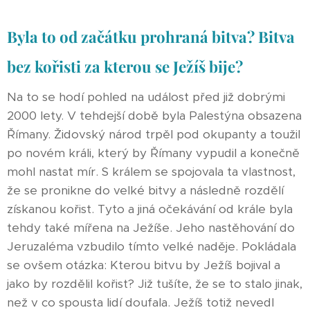
Byla to od začátku prohraná bitva? Bitva
bez kořisti za kterou se Ježíš bije?
Na to se hodí pohled na událost před již dobrými
2000 lety. V tehdejší době byla Palestýna obsazena
Římany. Židovský národ trpěl pod okupanty a toužil
po novém králi, který by Římany vypudil a konečně
mohl nastat mír. S králem se spojovala ta vlastnost,
že se pronikne do velké bitvy a následně rozdělí
získanou kořist. Tyto a jiná očekávání od krále byla
tehdy také mířena na Ježíše. Jeho nastěhování do
Jeruzaléma vzbudilo tímto velké naděje. Pokládala
se ovšem otázka: Kterou bitvu by Ježíš bojival a
jako by rozdělil kořist? Již tušíte, že se to stalo jinak,
než v co spousta lidí doufala. Ježíš totiž nevedl