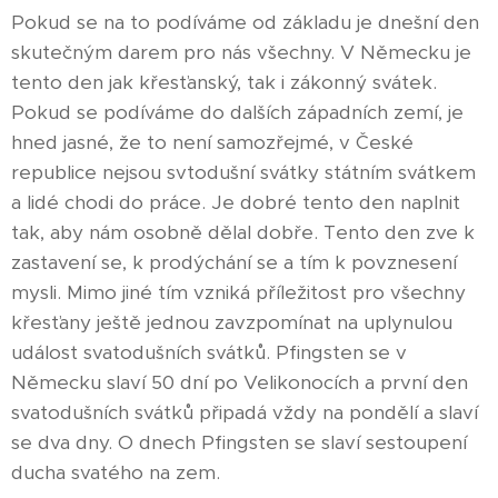
Pokud se na to podíváme od základu je dnešní den
skutečným darem pro nás všechny. V Německu je
tento den jak křesťanský, tak i zákonný svátek.
Pokud se podíváme do dalších západních zemí, je
hned jasné, že to není samozřejmé, v České
republice nejsou svtodušní svátky státním svátkem
a lidé chodi do práce. Je dobré tento den naplnit
tak, aby nám osobně dělal dobře. Tento den zve k
zastavení se, k prodýchání se a tím k povznesení
mysli. Mimo jiné tím vzniká příležitost pro všechny
křesťany ještě jednou zavzpomínat na uplynulou
událost svatodušních svátků. Pfingsten se v
Německu slaví 50 dní po Velikonocích a první den
svatodušních svátků připadá vždy na pondělí a slaví
se dva dny. O dnech Pfingsten se slaví sestoupení
ducha svatého na zem.