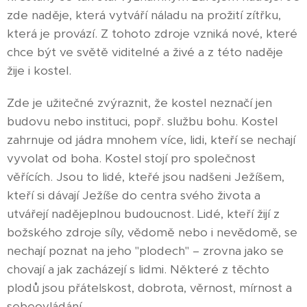
zde naděje, která vytváří náladu na prožití zítřku,
která je provází. Z tohoto zdroje vzniká nové, které
chce být ve světě viditelné a živé a z této naděje
žije i kostel.
Zde je užitečné zvýraznit, že kostel neznačí jen
budovu nebo instituci, popř. službu bohu. Kostel
zahrnuje od jádra mnohem více, lidi, kteří se nechají
vyvolat od boha. Kostel stojí pro společnost
věřících. Jsou to lidé, kteřé jsou nadšeni Ježíšem,
kteří si dávají Ježíše do centra svého života a
utvářejí nadějeplnou budoucnost. Lidé, kteří žijí z
božského zdroje síly, vědomě nebo i nevědomě, se
nechají poznat na jeho "plodech" – zrovna jako se
chovají a jak zacházejí s lidmi. Některé z těchto
plodů jsou přátelskost, dobrota, věrnost, mírnost a
sebeovládání.