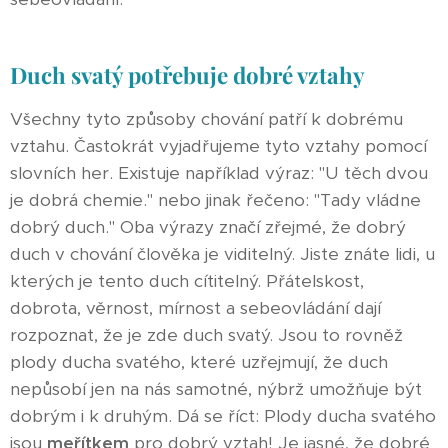
Duch svatý potřebuje dobré vztahy
Všechny tyto způsoby chování patří k dobrému
vztahu. Častokrát vyjadřujeme tyto vztahy pomocí
slovních her. Existuje například výraz: "U těch dvou
je dobrá chemie." nebo jinak řečeno: "Tady vládne
dobrý duch." Oba výrazy značí zřejmé, že dobrý
duch v chování člověka je viditelný. Jiste znáte lidi, u
kterých je tento duch cítitelný. Přátelskost,
dobrota, věrnost, mírnost a sebeovládání dají
rozpoznat, že je zde duch svatý. Jsou to rovněž
plody ducha svatého, které uzřejmují, že duch
nepůsobí jen na nás samotné, nýbrž umožňuje být
dobrým i k druhým. Dá se říct: Plody ducha svatého
jsou
meřítkem
pro dobrý vztah! Je jasné, že dobré