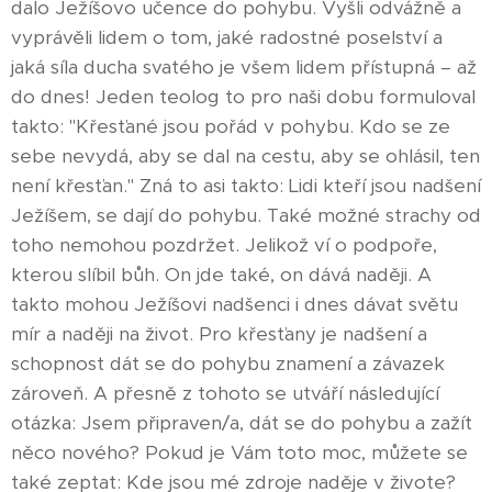
dalo Ježíšovo učence do pohybu. Vyšli odvážně a
vyprávěli lidem o tom, jaké radostné poselství a
jaká síla ducha svatého je všem lidem přístupná – až
do dnes! Jeden teolog to pro naši dobu formuloval
takto: "Křesťané jsou pořád v pohybu. Kdo se ze
sebe nevydá, aby se dal na cestu, aby se ohlásil, ten
není křesťan." Zná to asi takto: Lidi kteří jsou nadšení
Ježíšem, se dají do pohybu. Také možné strachy od
toho nemohou pozdržet. Jelikož ví o podpoře,
kterou slíbil bůh. On jde také, on dává naději. A
takto mohou Ježíšovi nadšenci i dnes dávat světu
mír a naději na život. Pro křesťany je nadšení a
schopnost dát se do pohybu znamení a závazek
zároveň. A přesně z tohoto se utváří následující
otázka: Jsem připraven/a, dát se do pohybu a zažít
něco nového? Pokud je Vám toto moc, můžete se
také zeptat: Kde jsou mé zdroje naděje v živote?