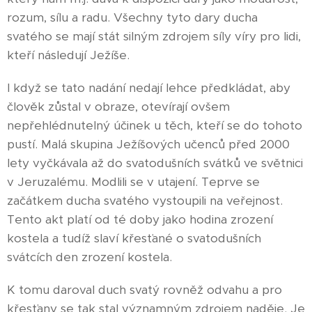
rozum, sílu a radu. Všechny tyto dary ducha
svatého se mají stát silným zdrojem síly víry pro lidi,
kteří následují Ježíše.
I když se tato nadání nedají lehce předkládat, aby
člověk zůstal v obraze, otevírají ovšem
nepřehlédnutelný účinek u těch, kteří se do tohoto
pustí. Malá skupina Ježíšových učenců před 2000
lety vyčkávala až do svatodušních svátků ve světnici
v Jeruzalému. Modlili se v utajení. Teprve se
začátkem ducha svatého vystoupili na veřejnost.
Tento akt platí od té doby jako hodina zrození
kostela a tudíž slaví křesťané o svatodušních
svátcích den zrození kostela.
K tomu daroval duch svatý rovněž odvahu a pro
křesťany se tak stal významným zdrojem naděje. Je