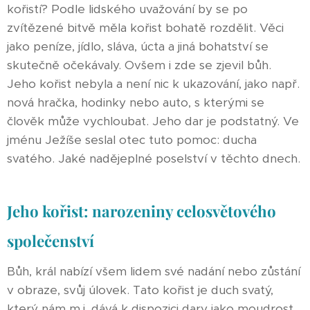
kořistí? Podle lidského uvažování by se po
zvítězené bitvě měla kořist bohatě rozdělit. Věci
jako peníze, jídlo, sláva, úcta a jiná bohatství se
skutečně očekávaly. Ovšem i zde se zjevil bůh.
Jeho kořist nebyla a není nic k ukazování, jako např.
nová hračka, hodinky nebo auto, s kterými se
člověk může vychloubat. Jeho dar je podstatný. Ve
jménu Ježíše seslal otec tuto pomoc: ducha
svatého. Jaké nadějeplné poselství v těchto dnech.
Jeho kořist: narozeniny celosvětového
společenství
Bůh, král nabízí všem lidem své nadání nebo zůstání
v obraze, svůj úlovek. Tato kořist je duch svatý,
který nám m.j. dává k dispozici dary jako moudrost,