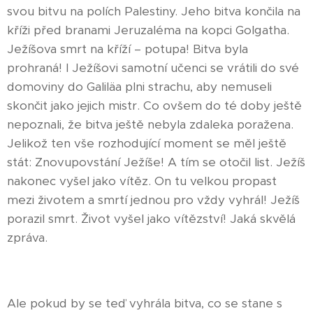
svou bitvu na polích Palestiny. Jeho bitva končila na
kříži před branami Jeruzaléma na kopci Golgatha.
Ježíšova smrt na kříží – potupa! Bitva byla
prohraná! I Ježíšovi samotní učenci se vrátili do své
domoviny do Galiläa plni strachu, aby nemuseli
skončit jako jejich mistr. Co ovšem do té doby ještě
nepoznali, že bitva ještě nebyla zdaleka poražena.
Jelikož ten vše rozhodující moment se měl ještě
stát: Znovupovstání Ježíše! A tím se otočil list. Ježíš
nakonec vyšel jako vítěz. On tu velkou propast
mezi životem a smrtí jednou pro vždy vyhrál! Ježíš
porazil smrt. Život vyšel jako vítězství! Jaká skvělá
zpráva.
Ale pokud by se teď vyhrála bitva, co se stane s